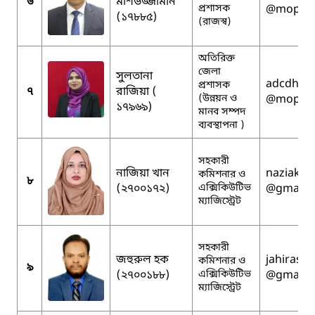
৬
মশিউজ্জামান
প্রশাসক
@mopa.g
(১৭৮৮৫)
(রাজস্ব)
অতিরিক্ত
জেলা
সুলতানা
adcdhrm
প্রশাসক
৭
রাজিয়া (
(উন্নয়ন ও
@mopa.g
১৭৯৬৯)
মানব সম্পদ
ব্যবস্থাপনা )
সহকারী
নাজিয়া খান
naziakha
কমিশনার ও
৮
(২৭০০১৭২)
এক্সিকিউটিভ
@gmail.
ম্যাজিস্ট্রেট
সহকারী
জহুরুল হক
jahirasif
কমিশনার ও
৯
(২৭০০১৮৮)
এক্সিকিউটিভ
@gmail.
ম্যাজিস্ট্রেট