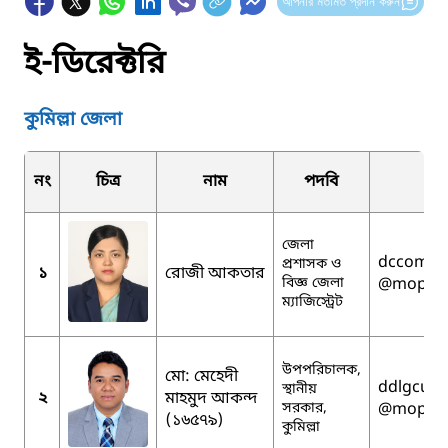
আপনার মতামত প্রদান করুন
ই-ডিরেক্টরি
কুমিল্লা জেলা
নং
চিত্র
নাম
পদবি
ই
জেলা
dccomill
প্রশাসক ও
১
রোজী আকতার
বিজ্ঞ জেলা
@mopa.g
ম্যাজিস্ট্রেট
উপপরিচালক,
মো: মেহেদী
ddlgcumi
স্থানীয়
২
মাহমুদ আকন্দ
সরকার,
@mopa.g
(১৬৫৭৯)
কুমিল্লা