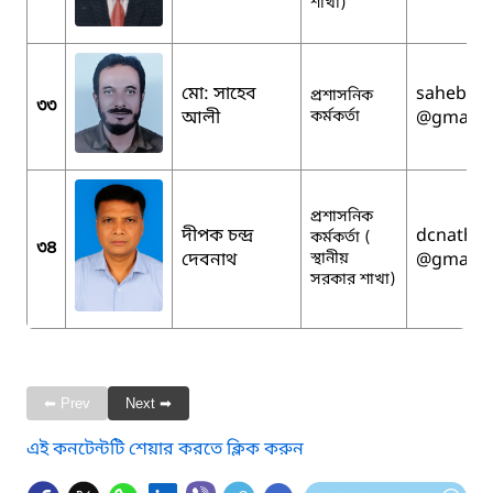
শাখা)
মো: সাহেব
sahebali
প্রশাসনিক
৩৩
আলী
কর্মকর্তা
@gmail.
প্রশাসনিক
দীপক চন্দ্র
dcnath1
কর্মকর্তা (
৩৪
দেবনাথ
স্থানীয়
@gmail.
সরকার শাখা)
⬅ Prev
Next ➡
এই কনটেন্টটি শেয়ার করতে ক্লিক করুন