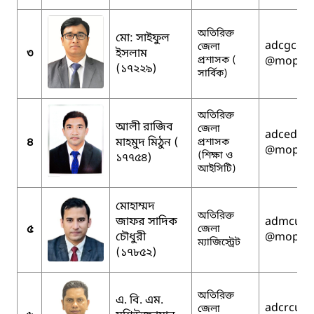
অতিরিক্ত
মো: সাইফুল
adcgcomi
জেলা
৩
ইসলাম
প্রশাসক (
@mopa.g
(১৭২২৯)
সার্বিক)
অতিরিক্ত
আলী রাজিব
জেলা
adceduic
৪
মাহমুদ মিঠুন (
প্রশাসক
@mopa.g
(শিক্ষা ও
১৭৭৫৪)
আইসিটি)
মোহাম্মদ
অতিরিক্ত
জাফর সাদিক
admcumi
৫
জেলা
চৌধুরী
@mopa.g
ম্যাজিস্ট্রেট
(১৭৮৫২)
অতিরিক্ত
এ. বি. এম.
adcrcumi
জেলা