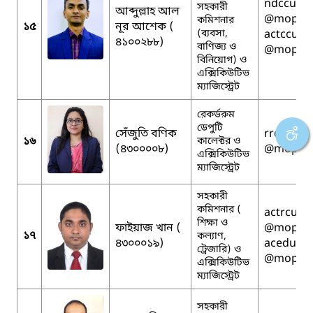
ndccumil
সহকারী
আব্দুল্লাহ আল
@mopa.g
কমিশনার
১৫
নূর আশেক (
(ব্যবসা,
actccumil
৪১০০২৮৮)
বাণিজ্য ও
@mopa.g
বিনিয়োগ) ও
এক্সিকিউটিভ
ম্যাজিস্ট্রেট
রেকর্ডরুম
ডেপুটি
সেঁজুতি বণিক
rrdccumi
১৬
কালেক্টর ও
(৪৩০০০০৮)
@mopa.g
এক্সিকিউটিভ
ম্যাজিস্ট্রেট
সহকারী
কমিশনার (
actrcumil
শিক্ষা ও
ফাইয়াজ খান (
@mopa.g
১৭
কল্যাণ,
৪৩০০০১৯)
aceducum
ট্রেজারি) ও
@mopa.g
এক্সিকিউটিভ
ম্যাজিস্ট্রেট
সহকারী