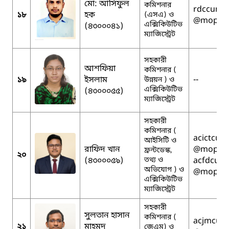
মো: আসিফুল
কমিশনার
rdccumil
১৮
হক
(এসএ) ও
@mopa.g
এক্সিকিউটিভ
(৪৩০০০৪১)
ম্যাজিস্ট্রেট
সহকারী
আশফিয়া
কমিশনার (
১৯
ইসলাম
--
উন্নয়ন ) ও
এক্সিকিউটিভ
(৪৩০০০৫৫)
ম্যাজিস্ট্রেট
সহকারী
কমিশনার (
acictcumi
আইসিটি ও
রাফিদ খান
@mopa.g
ফ্রন্টডেস্ক,
২০
(৪৩০০০৫৯)
তথ্য ও
acfdcumi
অভিযোগ ) ও
@mopa.g
এক্সিকিউটিভ
ম্যাজিস্ট্রেট
সহকারী
সুলতান হাসান
কমিশনার (
acjmcumi
২১
মাহমুদ
জেএম) ও