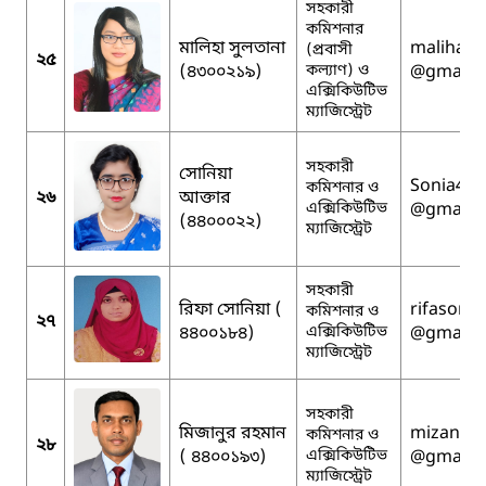
সহকারী
কমিশনার
মালিহা সুলতানা
maliha.a
(প্রবাসী
২৫
(৪৩০০২১৯)
কল্যাণ) ও
@gmail.
এক্সিকিউটিভ
ম্যাজিস্ট্রেট
সহকারী
সোনিয়া
Sonia413
কমিশনার ও
২৬
আক্তার
এক্সিকিউটিভ
@gmail.
(৪৪০০০২২)
ম্যাজিস্ট্রেট
সহকারী
রিফা সোনিয়া (
rifasoni
কমিশনার ও
২৭
৪৪০০১৮৪)
এক্সিকিউটিভ
@gmail.
ম্যাজিস্ট্রেট
সহকারী
মিজানুর রহমান
mizanro
কমিশনার ও
২৮
( ৪৪০০১৯৩)
এক্সিকিউটিভ
@gmail.
ম্যাজিস্ট্রেট