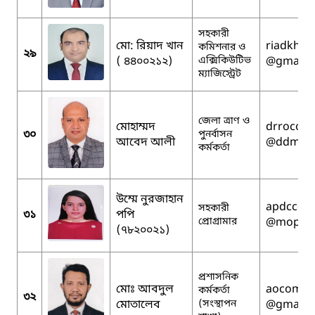
সহকারী
মো: রিয়াদ খান
riadkhan
কমিশনার ও
২৯
( ৪৪০০২১২)
এক্সিকিউটিভ
@gmail.
ম্যাজিস্ট্রেট
জেলা ত্রাণ ও
মোহাম্মদ
drrocomi
৩০
পুনর্বাসন
আবেদ আলী
@ddm.go
কর্মকর্তা
উম্মে নুরজাহান
apdccomi
সহকারী
৩১
পপি
প্রোগ্রামার
@mopa.g
(৭৮২০০২১)
প্রশাসনিক
মোঃ আবদুল
aocomill
কর্মকর্তা
৩২
মোতালেব
(সংস্থাপন
@gmail.