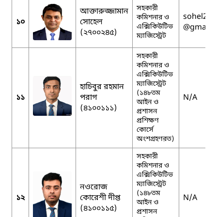
সহকারী
আক্তারুজ্জামান
sohel27t
কমিশনার ও
১০
সোহেল
এক্সিকিউটিভ
@gmail.
(২৭০০২৪৫)
ম্যাজিস্ট্রেট
সহকারী
কমিশনার ও
এক্সিকিউটিভ
ম্যাজিস্ট্রেট
হাচিবুর রহমান
(১৪৮তম
১১
পরাগ
N/A
আইন ও
(৪১০০১১১)
প্রশাসন
প্রশিক্ষণ
কোর্সে
অংশগ্রহণরত)
সহকারী
কমিশনার ও
এক্সিকিউটিভ
ম্যাজিস্ট্রেট
নওরোজ
(১৪৮তম
১২
কোরেশী দীপ্ত
N/A
আইন ও
(৪১০০১১৫)
প্রশাসন