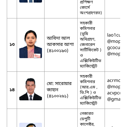
প্রশিক্ষণ
কোর্সে
অংশগ্রহণরত)
সহকারী
কমিশনার
(ভূমি
lao1cumi
আবিদা আল
অধিগ্রহণ,
@mopa.g
১৩
আকসার আশা
জেনারেল
gcocumil
সার্টিফিকেট )
(৪১০০১৯৩)
@mopa.g
ও
এক্সিকিউটিভ
ম্যাজিস্ট্রেট
সহকারী
acrmcumi
কমিশনার
মো: সারোয়ার
@mopa.g
(আর.এম ,
১৪
জাহান
ভি.পি ) ও
acvpcomi
(৪১০০২৬১)
এক্সিকিউটিভ
@gmail.
ম্যাজিস্ট্রেট
নেজারত
ডেপুটি
কালেক্টর,