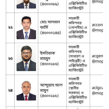
@mopa.g
এক্সিকিউটিভ
(৪৩০০০৮৯)
ম্যাজিস্ট্রেট
সহকারী
মোঃ সালমান
কমিশনার
acconcum
২২
ফার্সি
(গোপনীয়) ও
@mopa.g
এক্সিকিউটিভ
(৪৩০০০১৪৫)
ম্যাজিস্ট্রেট
সহকারী
কমিশনার
ইসতিয়াক
acgencum
(সাধারণ ও
২৩
মাহমুদ
লাইব্রেরী) ও
@mopa.g
(৪৩০০১৮৬)
এক্সিকিউটিভ
ম্যাজিস্ট্রেট
সহকারী
কমিশনার
আব্দুল্লাহ আল
aclgcumil
(স্থানীয়
২৪
মামুন
সরকার) ও
@mopa.g
(৪৩০০১৮৮)
এক্সিকিউটিভ
ম্যাজিস্ট্রেট